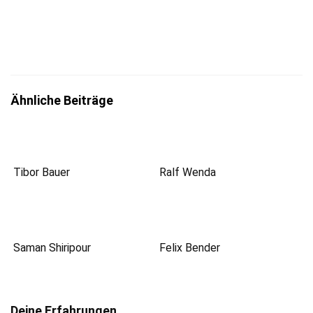
zum
Datenschutz
insbesondere nach §13 DSGVO zur Kenntnis
genommen zu haben.
Ähnliche Beiträge
Tibor Bauer
Ralf Wenda
Saman Shiripour
Felix Bender
Deine Erfahrungen