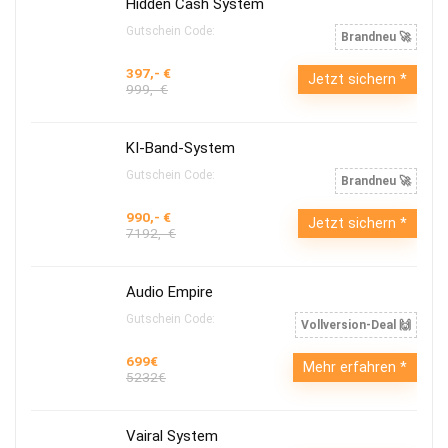
Hidden Cash System
Gutschein Code:
Brandneu 🚀
397,- €
Jetzt sichern
999,- €
KI-Band-System
Gutschein Code:
Brandneu 🚀
990,- €
Jetzt sichern
7192,- €
Audio Empire
Gutschein Code:
Vollversion-Deal 🙌
699€
Mehr erfahren
5232€
Vairal System