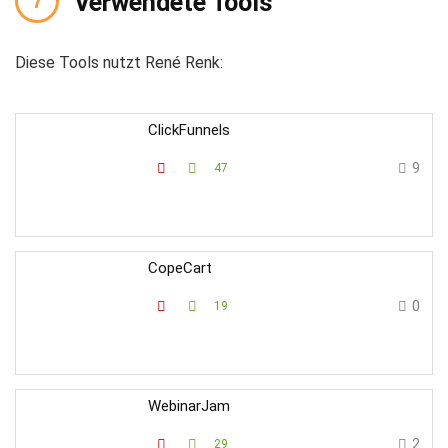
Verwendete Tools
Diese Tools nutzt René Renk:
ClickFunnels
9
47
CopeCart
0
19
WebinarJam
2
29