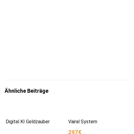
Jetzt eintragen
Mit der Eintragung bestätigst du die Informationen
zum
Datenschutz
insbesondere nach §13 DSGVO zur Kenntnis
genommen zu haben.
Ähnliche Beiträge
Digital KI Geldzauber
Vairal System
297€