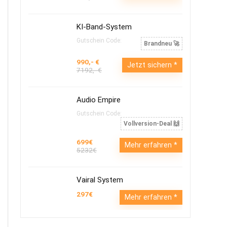
KI-Band-System
Gutschein Code:
Brandneu 🚀
990,- €
Jetzt sichern
7192,- €
Audio Empire
Gutschein Code:
Vollversion-Deal 🙌
699€
Mehr erfahren
5232€
Vairal System
297€
Mehr erfahren