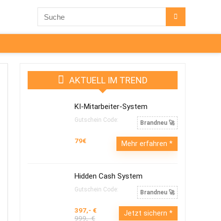
AKTUELL IM TREND
KI-Mitarbeiter-System
Gutschein Code:
Brandneu 🚀
79€
Mehr erfahren
Hidden Cash System
Gutschein Code:
Brandneu 🚀
397,- €
Jetzt sichern
999,- €