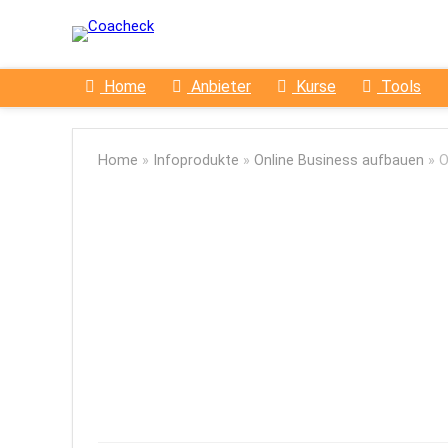
Home
Anbieter
Kurse
Tools
Home
»
Infoprodukte
»
Online Business aufbauen
»
O