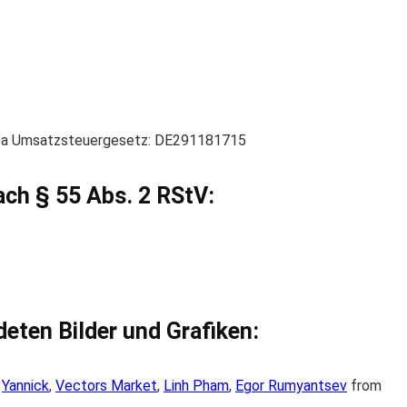
7 a Umsatzsteuergesetz: DE291181715
ach § 55 Abs. 2 RStV:
eten Bilder und Grafiken:
,
Yannick
,
Vectors Market
,
Linh Pham
,
Egor Rumyantsev
from