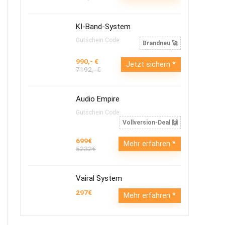
KI-Band-System
Gutschein Code:
Brandneu 🚀
990,- €
Jetzt sichern
7192,- €
Audio Empire
Gutschein Code:
Vollversion-Deal 🙌
699€
Mehr erfahren
5232€
Vairal System
297€
Mehr erfahren