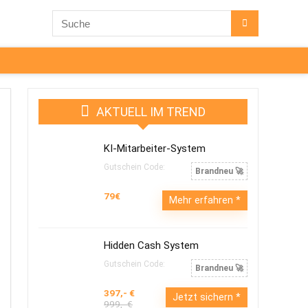
AKTUELL IM TREND
KI-Mitarbeiter-System
Gutschein Code:
Brandneu 🚀
79€
Mehr erfahren
Hidden Cash System
Gutschein Code:
Brandneu 🚀
397,- €
Jetzt sichern
999,- €