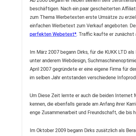
Ab 2006 begann er neben seinem sehr zeitintensiv
beschäftigen. Nach ein paar gescheiterten Affili
zum Thema Werbetexten erste Umsätze zu erziel
einfachen Werbetext zum Verkauf angeboten. Der 
perfekten Webetext
. Traffic kaufte er zunächst
Im März 2007 begann Dirks, für die KUKK LTD als 
unter anderem Webdesign, Suchmaschinenoptimieru
April 2007 gegründete er eine eigene Firma für d
im selben Jahr entstanden verschiedene Infopr
Um Diese Zeit lernte er auch die beiden Internet
kennen, die ebenfalls gerade am Anfang ihrer Karr
enge Zusammenarbeit und Freundschaft, die bis h
Im Oktober 2009 begann Dirks zusätzlich als Berat