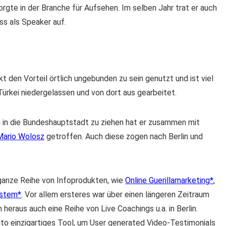
orgte in der Branche für Aufsehen. Im selben Jahr trat er auch
s als Speaker auf.
ekt den Vorteil örtlich ungebunden zu sein genutzt und ist viel
 Türkei niedergelassen und von dort aus gearbeitet.
g in die Bundeshauptstadt zu ziehen hat er zusammen mit
Mario Wolosz
getroffen. Auch diese zogen nach Berlin und
 ganze Reihe von Infoprodukten, wie
Online Guerillamarketing
,
ystem
. Vor allem ersteres war über einen längeren Zeitraum
eraus auch eine Reihe von Live Coachings u.a. in Berlin.
dato einzigartiges Tool, um User generated Video-Testimonials