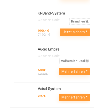
KI-Band-System
Gutschein Code:
Brandneu 🚀
990,- €
Jetzt sichern
7192,- €
Audio Empire
Gutschein Code:
Vollversion-Deal 🙌
699€
Mehr erfahren
5232€
Vairal System
297€
Mehr erfahren