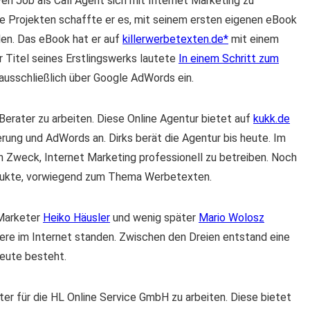
en Job als Call Agent sich mit Internet Marketing zu
ate Projekten schaffte er es, mit seinem ersten eigenen eBook
en. Das eBook hat er auf
killerwerbetexten.de
mit einem
Titel seines Erstlingswerks lautete
In einem Schritt zum
 ausschließlich über Google AdWords ein.
Berater zu arbeiten. Diese Online Agentur bietet auf
kukk.de
ng und AdWords an. Dirks berät die Agentur bis heute. Im
en Zweck, Internet Marketing professionell zu betreiben. Noch
odukte, vorwiegend zum Thema Werbetexten.
 Marketer
Heiko Häusler
und wenig später
Mario Wolosz
iere im Internet standen. Zwischen den Dreien entstand eine
eute besteht.
er für die HL Online Service GmbH zu arbeiten. Diese bietet