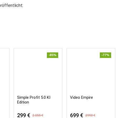
röffentlicht:
-85%
-77%
Simple Profit 5.0 KI
Video Empire
Edition
299 €
699 €
2.055 €
2993 €