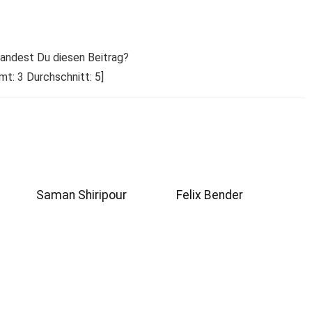
 fandest Du diesen Beitrag?
amt:
3
Durchschnitt:
5
]
Saman Shiripour
Felix Bender