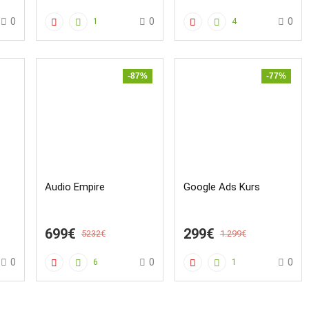
0
0
0
1
4
-87%
-77%
Audio Empire
Google Ads Kurs
699€
299€
5232€
1.299€
0
0
0
6
1