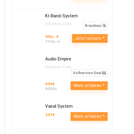
KI-Band-System
Gutschein Code:
Brandneu 🚀
990,- €
Jetzt sichern
7192,- €
Audio Empire
Gutschein Code:
Vollversion-Deal 🙌
699€
Mehr erfahren
5232€
Vairal System
297€
Mehr erfahren