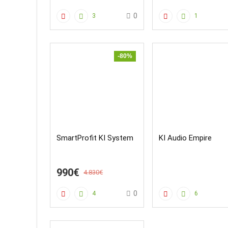
0
3
1
-80%
SmartProfit KI System
KI Audio Empire
990€
4.830€
0
4
6