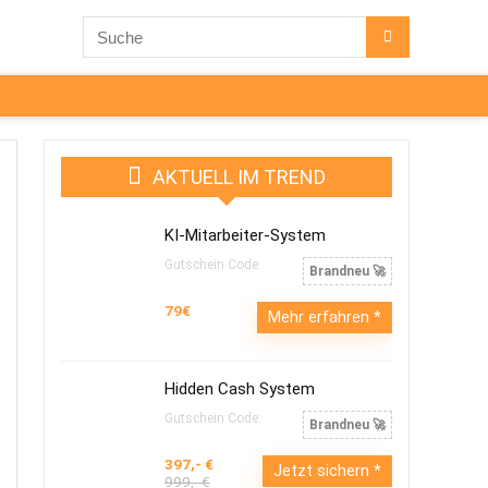
AKTUELL IM TREND
KI-Mitarbeiter-System
Gutschein Code:
Brandneu 🚀
79€
Mehr erfahren
Hidden Cash System
Gutschein Code:
Brandneu 🚀
397,- €
Jetzt sichern
999,- €