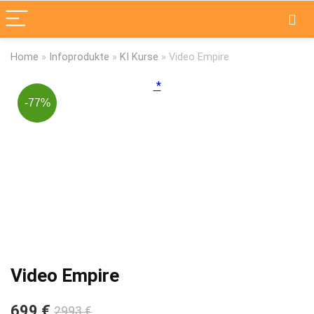
Home
»
Infoprodukte
»
KI Kurse
»
Video Empire
-77%
Video Empire
699 €
2993 €