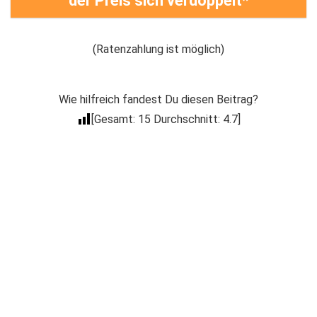
der Preis sich verdoppelt
(Ratenzahlung ist möglich)
Wie hilfreich fandest Du diesen Beitrag?
[Gesamt:
15
Durchschnitt:
4.7
]
Der Coacheck
Newsletter
Trage Dich in unseren kostenlosen E-Mail
Newsletter ein, um über Neuigkeiten wie
Produkt Neuerscheinungen, Events, spezielle
Deals, Gratis-Aktionen & mehr informiert zu