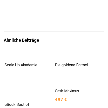
Mit der Eintragung bestätigst du die Informationen
zum
Datenschutz
insbesondere nach §13 DSGVO zur Kenntnis
genommen zu haben.
Ähnliche Beiträge
Scale Up Akademie
Die goldene Formel
Cash Maximus
497 €
eBook Best of