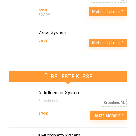
699€
Mehr erfahren
5232€
Vairal System
297€
Mehr erfahren
BELIEBTE KURSE
AI Influencer System
Gutschein Code:
Brandneu 🚀
179€
Jetzt sichern
KI-Komplett-System