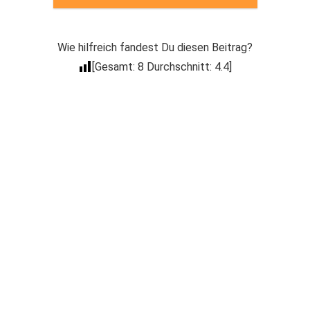
Wie hilfreich fandest Du diesen Beitrag?
[Gesamt:
8
Durchschnitt:
4.4
]
Der Coacheck
Newsletter
Trage Dich in unseren kostenlosen E-Mail
Newsletter ein, um über Neuigkeiten wie
Produkt Neuerscheinungen, Events, spezielle
Deals, Gratis-Aktionen & mehr informiert zu
werden.