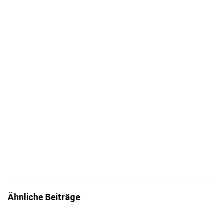
Jetzt eintragen
Mit der Eintragung bestätigst du die Informationen
zum
Datenschutz
insbesondere nach §13 DSGVO zur Kenntnis
genommen zu haben.
Ähnliche Beiträge