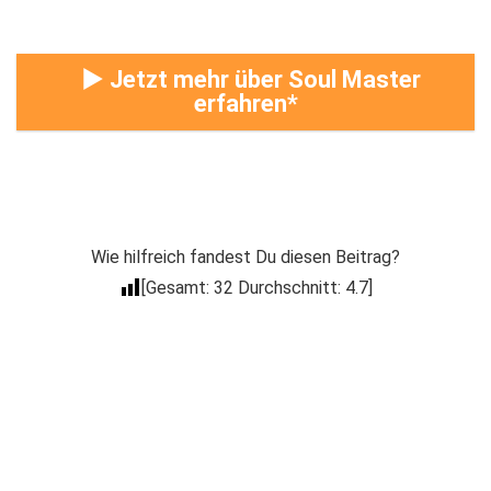
► Jetzt mehr über Soul Master
erfahren
Wie hilfreich fandest Du diesen Beitrag?
[Gesamt:
32
Durchschnitt:
4.7
]
Der Coacheck
Newsletter
Trage Dich in unseren kostenlosen E-Mail