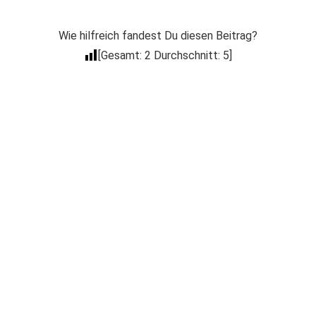
Wie hilfreich fandest Du diesen Beitrag?
[Gesamt:
2
Durchschnitt:
5
]
Der Coacheck
Newsletter
Trage Dich in unseren kostenlosen E-Mail
Newsletter ein, um über Neuigkeiten wie
Produkt Neuerscheinungen, Events, spezielle
Deals, Gratis-Aktionen & mehr informiert zu
werden.