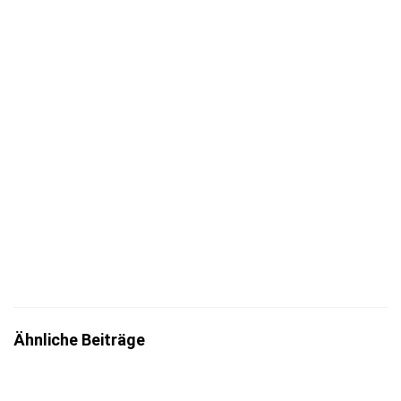
Jetzt eintragen
Mit der Eintragung bestätigst du die Informationen
zum
Datenschutz
insbesondere nach §13 DSGVO zur Kenntnis
genommen zu haben.
Ähnliche Beiträge