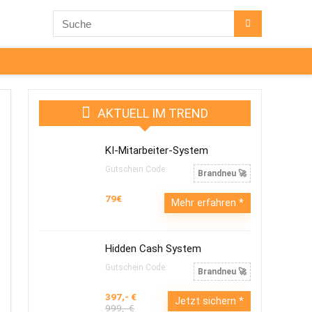
AKTUELL IM TREND
KI-Mitarbeiter-System
Gutschein Code:
Brandneu 🚀
79€
Mehr erfahren
Hidden Cash System
Gutschein Code:
Brandneu 🚀
397,- €
Jetzt sichern
999,- €