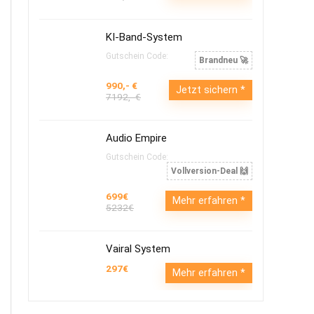
KI-Band-System
Gutschein Code:
Brandneu 🚀
990,- €
Jetzt sichern
7192,- €
Audio Empire
Gutschein Code:
Vollversion-Deal 🙌
699€
Mehr erfahren
5232€
Vairal System
297€
Mehr erfahren