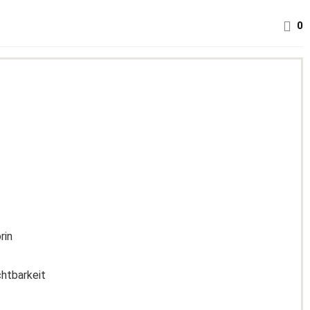
0
rin
chtbarkeit