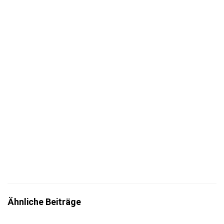
Jetzt eintragen
Mit der Eintragung bestätigst du die Informationen
zum
Datenschutz
insbesondere nach §13 DSGVO zur Kenntnis
genommen zu haben.
Ähnliche Beiträge