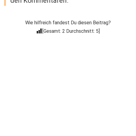
den Kommentaren.
Wie hilfreich fandest Du diesen Beitrag?
[Gesamt:
2
Durchschnitt:
5
]
Der Coacheck
Newsletter
Trage Dich in unseren kostenlosen E-Mail
Newsletter ein, um über Neuigkeiten wie
Produkt Neuerscheinungen, Events, spezielle
Deals, Gratis-Aktionen & mehr informiert zu
werden.