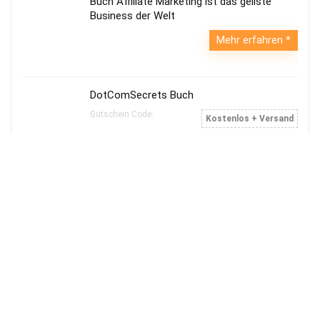
Buch Affiliate Marketing ist das geilste
Business der Welt
Mehr erfahren
DotComSecrets Buch
Gutschein Code:
Kostenlos + Versand
$0,-
Gratis bestellen
$19,95
Die mit * gekennzeichneten Links sind sogenannte Affiliate
Links. Kommt über einen solchen Link ein Einkauf zustande,
werden wir mit einer Provision beteiligt. Für Dich entstehen
dabei keine Mehrkosten. Wo, wann und wie Du ein Produkt
kaufst, bleibt natürlich Dir überlassen.