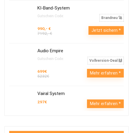
KI-Band-System
Gutschein Code:
Brandneu 🚀
990,- €
Jetzt sichern
7192,- €
Audio Empire
Gutschein Code:
Vollversion-Deal 🙌
699€
Mehr erfahren
5232€
Vairal System
297€
Mehr erfahren