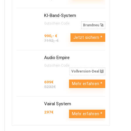
KI-Band-System
Gutschein Code:
Brandneu 🚀
990,- €
Jetzt sichern
7192,- €
Audio Empire
Gutschein Code:
Vollversion-Deal 🙌
699€
Mehr erfahren
5232€
Vairal System
297€
Mehr erfahren