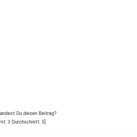
 fandest Du diesen Beitrag?
amt:
3
Durchschnitt:
5
]