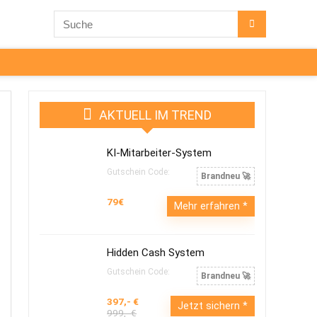
AKTUELL IM TREND
KI-Mitarbeiter-System
Gutschein Code:
Brandneu 🚀
79€
Mehr erfahren
Hidden Cash System
Gutschein Code:
Brandneu 🚀
397,- €
Jetzt sichern
999,- €