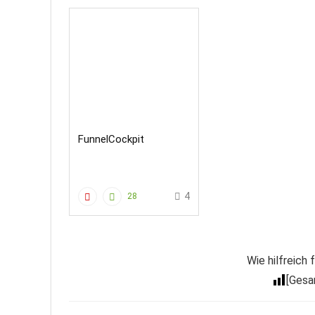
FunnelCockpit
4
28
Wie hilfreich
[Ges