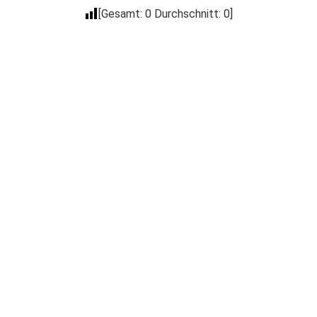
[Gesamt:
0
Durchschnitt:
0
]
Der Coacheck
Newsletter
Trage Dich in unseren kostenlosen E-Mail
Newsletter ein, um über Neuigkeiten wie
Produkt Neuerscheinungen, Events, spezielle
Deals, Gratis-Aktionen & mehr informiert zu
werden.