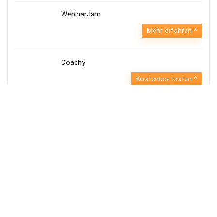
WebinarJam
Mehr erfahren
Coachy
Kostenlos testen
Klick-Tipp
Mehr erfahren
Die mit * gekennzeichneten Links sind sogenannte Affiliate
Links. Kommt über einen solchen Link ein Einkauf zustande,
werden wir mit einer Provision beteiligt. Für Dich entstehen
dabei keine Mehrkosten. Wo, wann und wie Du ein Produkt