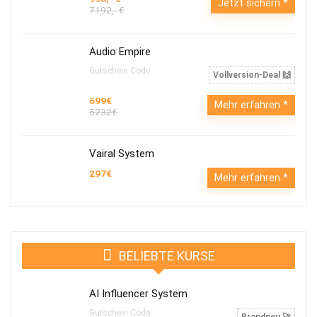
Jetzt sichern
7192,- €
Audio Empire
Gutschein Code:
Vollversion-Deal 🙌
699€
Mehr erfahren
5232€
Vairal System
297€
Mehr erfahren
BELIEBTE KURSE
AI Influencer System
Gutschein Code:
Brandneu 🚀