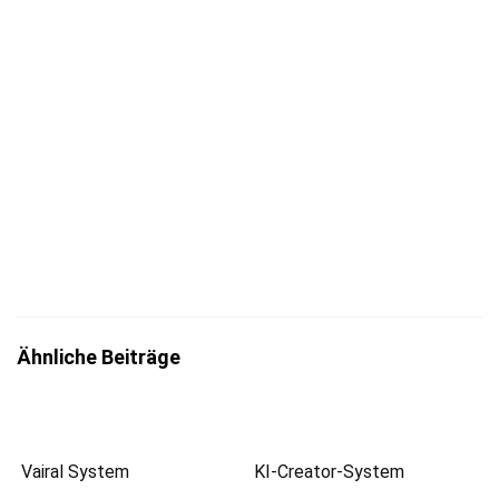
Jetzt eintragen
Mit der Eintragung bestätigst du die Informationen
zum
Datenschutz
insbesondere nach §13 DSGVO zur Kenntnis
genommen zu haben.
Ähnliche Beiträge
Vairal System
KI-Creator-System