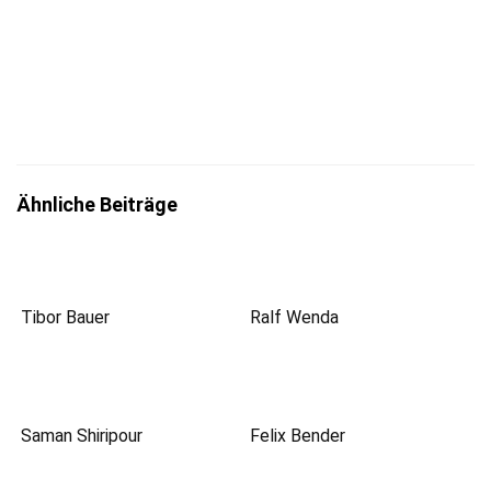
Mit der Eintragung bestätigst du die Informationen
zum
Datenschutz
insbesondere nach §13 DSGVO zur Kenntnis
genommen zu haben.
Ähnliche Beiträge
Tibor Bauer
Ralf Wenda
Saman Shiripour
Felix Bender