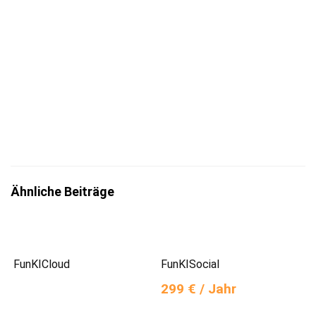
Jetzt eintragen
Mit der Eintragung bestätigst du die Informationen
zum
Datenschutz
insbesondere nach §13 DSGVO zur Kenntnis
genommen zu haben.
Ähnliche Beiträge
FunKICloud
FunKISocial
299 € / Jahr