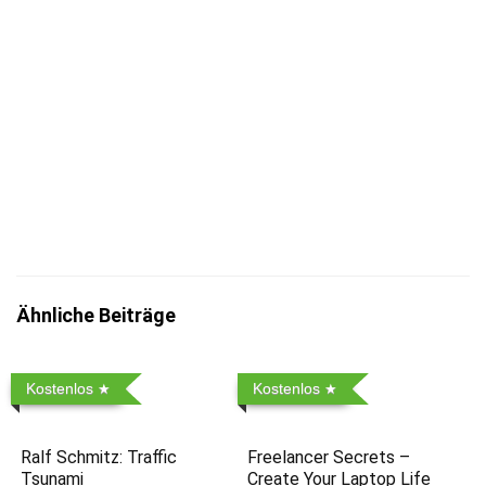
Jetzt eintragen
Mit der Eintragung bestätigst du die Informationen
zum
Datenschutz
insbesondere nach §13 DSGVO zur Kenntnis
genommen zu haben.
Ähnliche Beiträge
Kostenlos
Kostenlos
Ralf Schmitz: Traffic
Freelancer Secrets –
Tsunami
Create Your Laptop Life