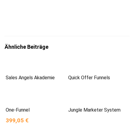
zum
Datenschutz
insbesondere nach §13 DSGVO zur Kenntnis
genommen zu haben.
Ähnliche Beiträge
Sales Angels Akademie
Quick Offer Funnels
One-Funnel
Jungle Marketer System
399,05 €