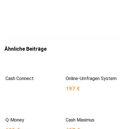
Mit der Eintragung bestätigst du die Informationen
zum
Datenschutz
insbesondere nach §13 DSGVO zur Kenntnis
genommen zu haben.
Ähnliche Beiträge
Cash Connect
Online-Umfragen System
197 €
Q-Money
Cash Maximus