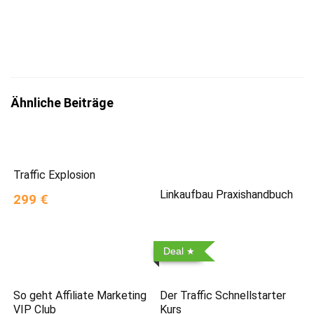
zum
Datenschutz
insbesondere nach §13 DSGVO zur Kenntnis
genommen zu haben.
Ähnliche Beiträge
Traffic Explosion
Linkaufbau Praxishandbuch
299 €
Deal
So geht Affiliate Marketing
Der Traffic Schnellstarter
VIP Club
Kurs