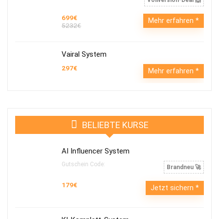
Vollversion-Deal 🙌
699€
Mehr erfahren
5232€
Vairal System
297€
Mehr erfahren
BELIEBTE KURSE
AI Influencer System
Gutschein Code:
Brandneu 🚀
179€
Jetzt sichern