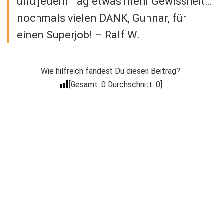
und jedem Tag etwas mehr Gewissheit…
nochmals vielen DANK, Gunnar, für
einen Superjob! – Ralf W.
Wie hilfreich fandest Du diesen Beitrag?
[Gesamt:
0
Durchschnitt:
0
]
Der Coacheck
Newsletter
Trage Dich in unseren kostenlosen E-Mail
Newsletter ein, um über Neuigkeiten wie
Produkt Neuerscheinungen, Events, spezielle
Deals, Gratis-Aktionen & mehr informiert zu