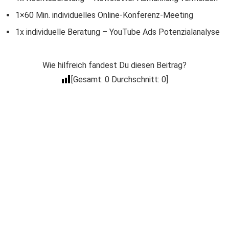
1×60 Min. individuelles Online-Konferenz-Meeting
1x individuelle Beratung – YouTube Ads Potenzialanalyse
Wie hilfreich fandest Du diesen Beitrag?
[Gesamt:
0
Durchschnitt:
0
]
Der Coacheck
Newsletter
Trage Dich in unseren kostenlosen E-Mail
Newsletter ein, um über Neuigkeiten wie
Produkt Neuerscheinungen, Events, spezielle
Deals, Gratis-Aktionen & mehr informiert zu