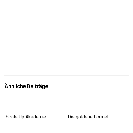
Jetzt eintragen
Mit der Eintragung bestätigst du die Informationen
zum
Datenschutz
insbesondere nach §13 DSGVO zur Kenntnis
genommen zu haben.
Ähnliche Beiträge
Scale Up Akademie
Die goldene Formel