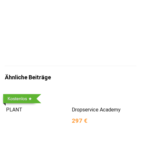
Mit der Eintragung bestätigst du die Informationen
zum
Datenschutz
insbesondere nach §13 DSGVO zur Kenntnis
genommen zu haben.
Ähnliche Beiträge
Kostenlos
PLANT
Dropservice Academy
297 €