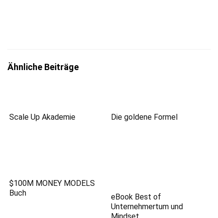
zum
Datenschutz
insbesondere nach §13 DSGVO zur Kenntnis
genommen zu haben.
Ähnliche Beiträge
Scale Up Akademie
Die goldene Formel
$100M MONEY MODELS
Buch
eBook Best of
Unternehmertum und
Mindset