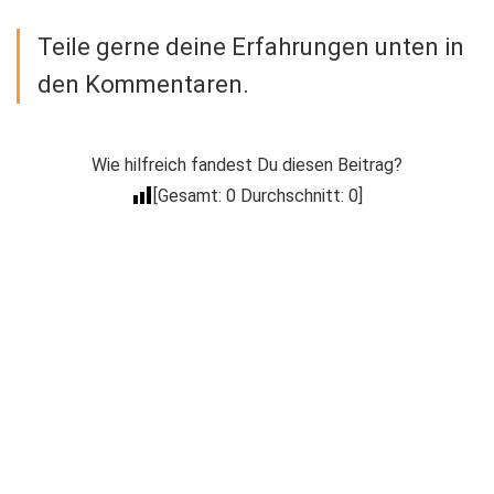
Teile gerne deine Erfahrungen unten in
den Kommentaren.
Wie hilfreich fandest Du diesen Beitrag?
[Gesamt:
0
Durchschnitt:
0
]
Der Coacheck
Newsletter
Trage Dich in unseren kostenlosen E-Mail
Newsletter ein, um über Neuigkeiten wie
Produkt Neuerscheinungen, Events, spezielle
Deals, Gratis-Aktionen & mehr informiert zu