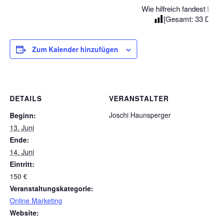
Wie hilfreich fandest Du
[Gesamt:
33
Durc
Zum Kalender hinzufügen
DETAILS
VERANSTALTER
Joschi Haunsperger
Beginn:
13. Juni
Ende:
14. Juni
Eintritt:
150 €
Veranstaltungskategorie:
Online Marketing
Website: