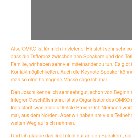
Also OMKO ist für mich in vielerlei Hinsicht sehr sehr cool.
dass die Differenz zwischen den Speakern und den Teilneh
Familie, wir haben sehr viel miteinander zu tun. Es gibt 
Kontaktmöglichkeiten. Auch die Keynote Speaker können si
man so eine homogene Masse sage ich mal.
Den Joschi kenne ich sehr sehr gut, schon von Beginn an me
integrer Geschäftsmann, ist als Organisator des OMKO natü
Ingolstadt, was absolut tiefste Provinz ist. Niemand würde 
mal, aus dem Norden. Aber wir haben irre viele Teilnehme
weiten Weg auf sich nehmen.
Und ich glaube das liegt nicht nur an den Speakern, sonde