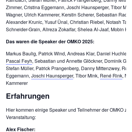
Zimmer, Cristina Eggemann, Joschi Haunsperger, Tibor Mink
Wagner, Ulrich Kammerer, Kerstin Scherer, Sebastian Radatz
Alexander Krunic, Yusuf Ünal, Christian Riebel, Notash Tahe
Schneider-Grain, Alireza Zokaifar, Shelea Al-Jaaf, Mobin Ha
Das waren die Speaker der OMKO 2025:
Markus Baulig, Patrick Wind, Andreas Klar, Daniel Huchler
Pascal Feyh
, Sebastian und Annette Glöckner, Dominik Goe
Stefan Müller, Patrick Prangenberg, Danny Mittenzwey, Rube
Eggemann,
Joschi Haunsperger
, Tibor Mink,
René Rink
, Ni
Kammerer
Erfahrungen
Hier kommen einige Speaker und Teilnehmer der OMKO zu Wo
Veranstaltung:
Alex Fischer: