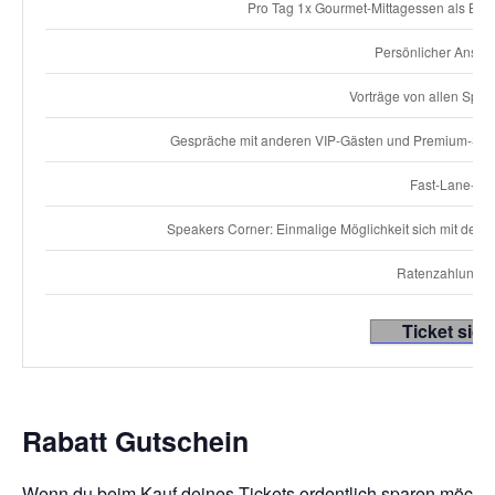
Pro Tag 1x Gourmet-Mittagessen als Buff
Persönlicher Anspr
Vorträge von allen Spea
Gespräche mit anderen VIP-Gästen und Premium-Spea
Fast-Lane-Ein
Speakers Corner: Einmalige Möglichkeit sich mit de
Ratenzahlung m
Ticket sich
Rabatt Gutschein
Wenn du beim Kauf deines Tickets ordentlich sparen möchtest,