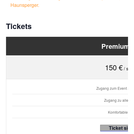
Haunsperger.
Tickets
Premium T
150 €
/ stat
Zugang zum Event an 
Zugang zu allen V
Komfortabler Sit
Ticket sich