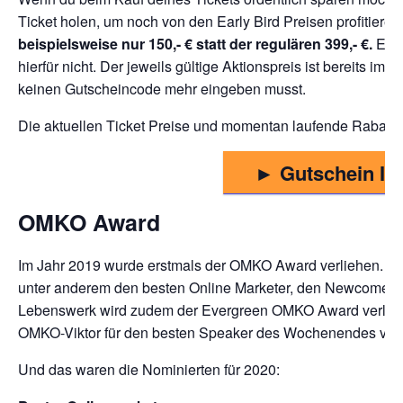
Ticket holen, um noch von den Early Bird Preisen profitiere
beispielsweise nur 150,- € statt der regulären 399,- €.
Eine
hierfür nicht. Der jeweils gültige Aktionspreis ist bereits im
keinen Gutscheincode mehr eingeben musst.
Die aktuellen Ticket Preise und momentan laufende Rabatt Ak
► Gutschein Inf
OMKO Award
Im Jahr 2019 wurde erstmals der OMKO Award verliehen. Di
unter anderem den besten Online Marketer, den Newcomer, den
Lebenswerk wird zudem der Evergreen OMKO Award verliehe
OMKO-Viktor für den besten Speaker des Wochenendes ver
Und das waren die Nominierten für 2020: