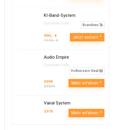
KI-Band-System
Gutschein Code:
Brandneu 🚀
990,- €
Jetzt sichern
7192,- €
Audio Empire
Gutschein Code:
Vollversion-Deal 🙌
699€
Mehr erfahren
5232€
Vairal System
297€
Mehr erfahren