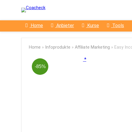
Home
Anbieter
Kurse
Tools
Home
»
Infoprodukte
»
Affiliate Marketing
»
Easy In
-85%