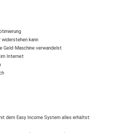
ptimierung
r widerstehen kann
re Geld-Maschine verwandelst
im Internet
n
ch
it dem Easy Income System alles erhältst: