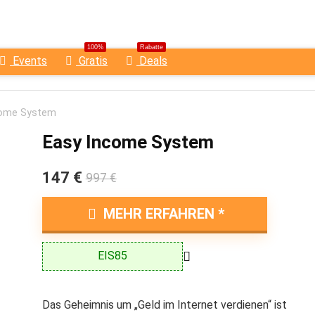
100%
Rabatte
Events
Gratis
Deals
come System
Easy Income System
147 €
997 €
MEHR ERFAHREN
EIS85
Das Geheimnis um „Geld im Internet verdienen“ ist