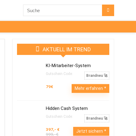
AKTUELL IM TREND
KI-Mitarbeiter-System
Gutschein Code:
Brandneu 🚀
79€
Mehr erfahren
Hidden Cash System
Gutschein Code:
Brandneu 🚀
397,- €
Jetzt sichern
999,- €