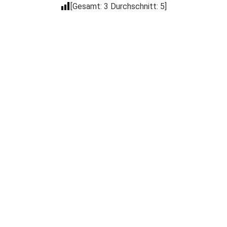
[Gesamt:
3
Durchschnitt:
5
]
Der Coacheck
Newsletter
Trage Dich in unseren kostenlosen E-Mail
Newsletter ein, um über Neuigkeiten wie
Produkt Neuerscheinungen, Events, spezielle
Deals, Gratis-Aktionen & mehr informiert zu
werden.