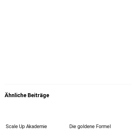
Jetzt eintragen
Mit der Eintragung bestätigst du die Informationen
zum
Datenschutz
insbesondere nach §13 DSGVO zur Kenntnis
genommen zu haben.
Ähnliche Beiträge
Scale Up Akademie
Die goldene Formel