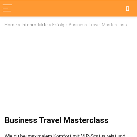
Home
»
Infoprodukte
»
Erfolg
»
Business Travel Masterclass
Business Travel Masterclass
Wie du bei maximalem Komfort mit VIP-Status reist und