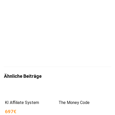
Jetzt eintragen
Mit der Eintragung bestätigst du die Informationen
zum
Datenschutz
insbesondere nach §13 DSGVO zur Kenntnis
genommen zu haben.
Ähnliche Beiträge
KI Affiliate System
The Money Code
697€