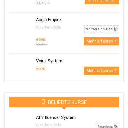
Jetzt sichern
7192,- €
Audio Empire
Gutschein Code:
Vollversion-Deal 🙌
699€
Mehr erfahren
5232€
Vairal System
297€
Mehr erfahren
BELIEBTE KURSE
AI Influencer System
Gutschein Code:
Brandneu 🚀