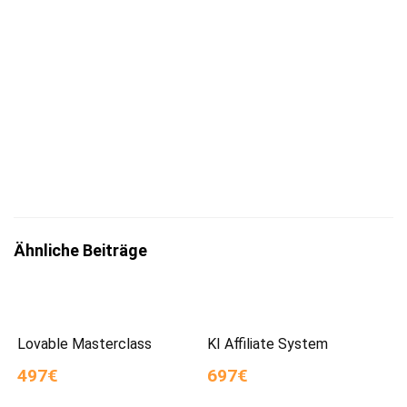
Jetzt eintragen
Mit der Eintragung bestätigst du die Informationen
zum
Datenschutz
insbesondere nach §13 DSGVO zur Kenntnis
genommen zu haben.
Ähnliche Beiträge
Lovable Masterclass
KI Affiliate System
497€
697€