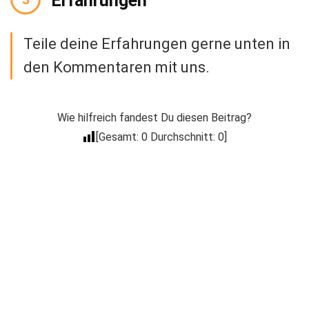
Erfahrungen
Teile deine Erfahrungen gerne unten in
den Kommentaren mit uns.
Wie hilfreich fandest Du diesen Beitrag?
[Gesamt:
0
Durchschnitt:
0
]
Der Coacheck
Newsletter
Trage Dich in unseren kostenlosen E-Mail
Newsletter ein, um über Neuigkeiten wie
Produkt Neuerscheinungen, Events, spezielle